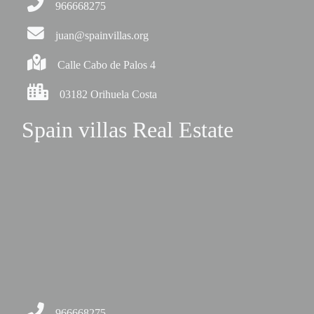
966668275
juan@spainvillas.org
Calle Cabo de Palos 4
03182 Orihuela Costa
Spain villas Real Estate
966668275