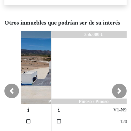
Otros inmuebles que podrían ser de su interés
V1-N7755
356.000 €
Previous
Next
Pinoso / Pinoso
V1-N9374
2
120
m