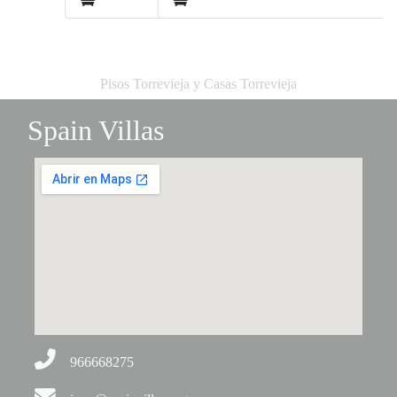
Pisos Torrevieja y Casas Torrevieja
Spain Villas
966668275