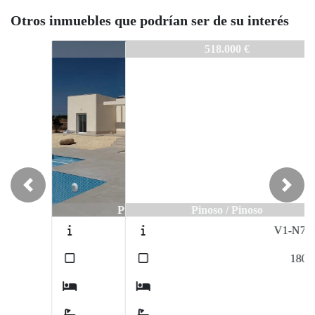
Otros inmuebles que podrían ser de su interés
V1-N9268
518.000 €
Previous
Next
Pinoso / Pinoso
V1-N7763
2
180
m
4
3