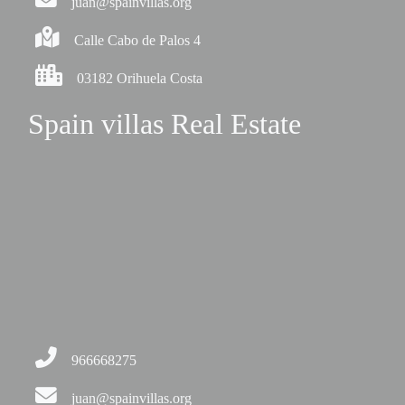
juan@spainvillas.org
Calle Cabo de Palos 4
03182 Orihuela Costa
Spain villas Real Estate
966668275
juan@spainvillas.org