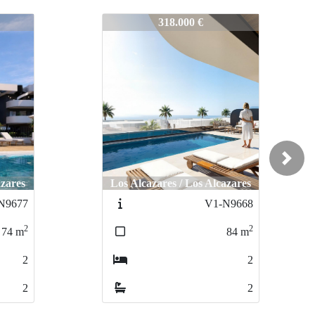
V1-N9673
408.000 €
Next
azares
Los Alcazares / Los Alcazares
N9668
V1-N9669
2
2
84
m
99
m
2
3
2
2