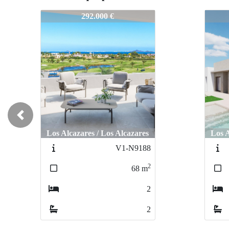
V1-N9673
V1-N
599.000 €
Previous
Los Alcazares / Los Alcazares
Los A
V1-N8721
2
122
m
3
3