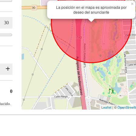
×
La posición en el mapa es aproximada por
deseo del anunciante
0
ducido.
Leaflet
| ©
OpenStreet