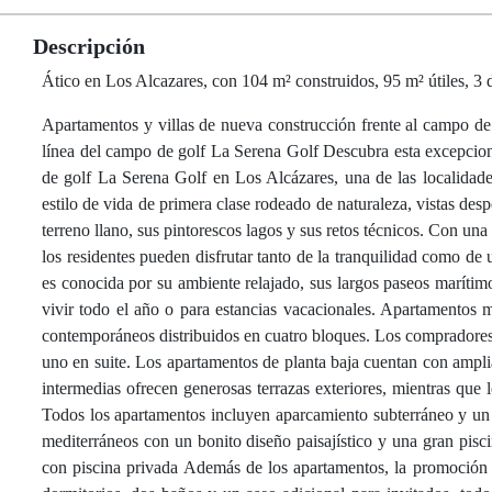
Descripción
Ático en Los Alcazares, con 104 m² construidos, 95 m² útiles, 3 d
Apartamentos y villas de nueva construcción frente al campo d
línea del campo de golf La Serena Golf Descubra esta excepcion
de golf La Serena Golf en Los Alcázares, una de las localidad
estilo de vida de primera clase rodeado de naturaleza, vistas de
terreno llano, sus pintorescos lagos y sus retos técnicos. Con un
los residentes pueden disfrutar tanto de la tranquilidad como de u
es conocida por su ambiente relajado, sus largos paseos marítimo
vivir todo el año o para estancias vacacionales. Apartamentos
contemporáneos distribuidos en cuatro bloques. Los compradores p
uno en suite. Los apartamentos de planta baja cuentan con amplia
intermedias ofrecen generosas terrazas exteriores, mientras que l
Todos los apartamentos incluyen aparcamiento subterráneo y un
mediterráneos con un bonito diseño paisajístico y una gran piscin
con piscina privada Además de los apartamentos, la promoción o