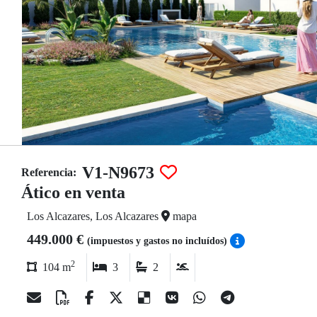
V1-N9673
Referencia:
Ático en venta
Los Alcazares, Los Alcazares
mapa
449.000 €
(impuestos y gastos no incluídos)
2
104 m
3
2