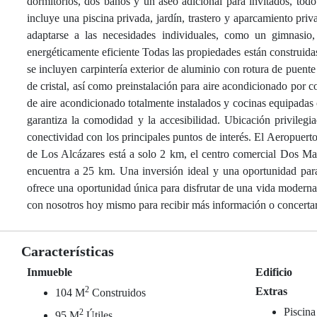
dormitorios, dos baños y un aseo adicional para invitados, todo 
incluye una piscina privada, jardín, trastero y aparcamiento pr
adaptarse a las necesidades individuales, como un gimnasio
energéticamente eficiente Todas las propiedades están construidas
se incluyen carpintería exterior de aluminio con rotura de pue
de cristal, así como preinstalación para aire acondicionado por 
de aire acondicionado totalmente instalados y cocinas equipadas
garantiza la comodidad y la accesibilidad. Ubicación privilegi
conectividad con los principales puntos de interés. El Aeropuert
de Los Alcázares está a solo 2 km, el centro comercial Dos M
encuentra a 25 km. Una inversión ideal y una oportunidad para
ofrece una oportunidad única para disfrutar de una vida moderna
con nosotros hoy mismo para recibir más información o concertar 
Características
Inmueble
Edificio
2
Extras
104 M
Construidos
Piscina
2
95 M
Útiles