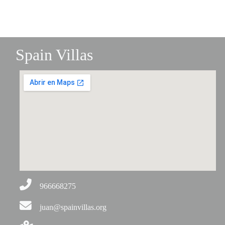
Spain Villas
966668275
juan@spainvillas.org