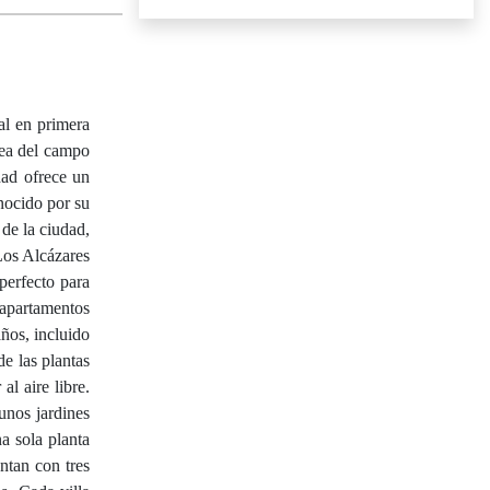
al en primera
nea del campo
dad ofrece un
nocido por su
 de la ciudad,
 Los Alcázares
perfecto para
 apartamentos
ños, incluido
e las plantas
al aire libre.
unos jardines
na sola planta
ntan con tres