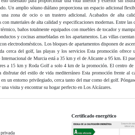
ello diseñado para proporcionar una vida interior y exterior sin fisura
ivado. Un amplio sótano diáfano proporciona un espacio adicional flexi
, una zona de ocio o un trastero adicional. Acabados de alta cali
 con materiales de alta calidad y especificaciones modernas. Entre las c
nte térmico, baños totalmente equipados con muebles de tocador y mamp
conductos y cocinas amuebladas en los apartamentos. Las villas cuentan
 con electrodomésticos. Los bloques de apartamentos disponen de ascen
ada cerca del golf, las playas y los servicios Esta promoción ofrece 
o Internacional de Murcia está a 35 km y el de Alicante a 95 km. El pue
ares a 15 km y Roda Golf a solo 4 km de la promoción. El centro de
 disfrutar del estilo de vida mediterráneo Esta promoción frente al 
 en un entorno privilegiado, cerca tanto del mar como del golf. Póngas
una visita y encontrar su hogar perfecto en Los Alcázares.
Certificado energético
 privada