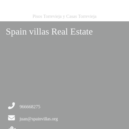
Pisos Torrevieja y Casas Torrevieja
Spain villas Real Estate
966668275
juan@spainvillas.org