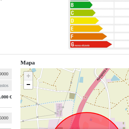
Mapa
+
−
.000 €