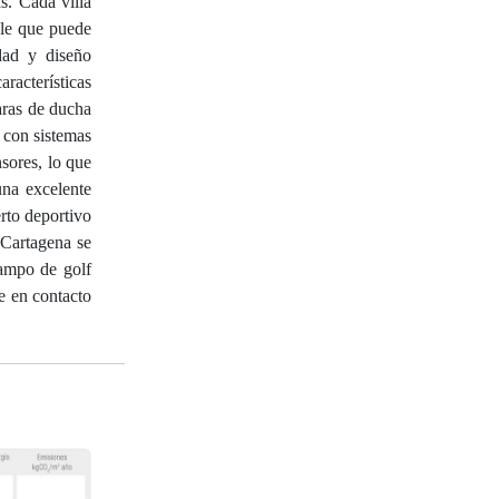
s. Cada villa
ble que puede
dad y diseño
aracterísticas
aras de ducha
 con sistemas
sores, lo que
una excelente
rto deportivo
 Cartagena se
campo de golf
e en contacto