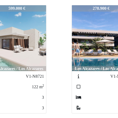
9673
V1-N9673
278.900 €
318.000 €
lcazares / Los Alcazares
Los Alcazares / Los Alc
V1-N9677
V1-
2
74
m
2
2