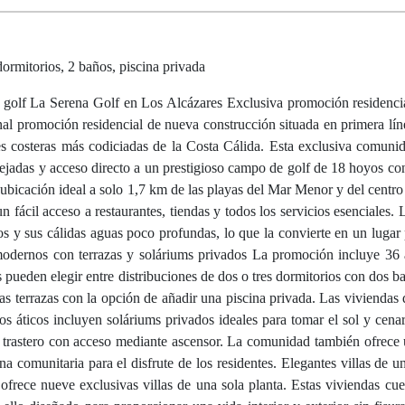
ormitorios, 2 baños, piscina privada
e golf La Serena Golf en Los Alcázares Exclusiva promoción residenci
al promoción residencial de nueva construcción situada en primera lí
es costeras más codiciadas de la Costa Cálida. Esta exclusiva comuni
spejadas y acceso directo a un prestigioso campo de golf de 18 hoyos co
a ubicación ideal a solo 1,7 km de las playas del Mar Menor y del centro
n fácil acceso a restaurantes, tiendas y todos los servicios esenciales.
s y sus cálidas aguas poco profundas, lo que la convierte en un lugar 
 modernos con terrazas y soláriums privados La promoción incluye 36
ueden elegir entre distribuciones de dos o tres dormitorios con dos ba
s terrazas con la opción de añadir una piscina privada. Las viviendas d
os áticos incluyen soláriums privados ideales para tomar el sol y cenar 
 trastero con acceso mediante ascensor. La comunidad también ofrece 
a comunitaria para el disfrute de los residentes. Elegantes villas de u
frece nueve exclusivas villas de una sola planta. Estas viviendas cue