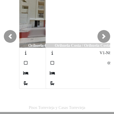
Previous
Next
Orihuela Costa / Orihuela Costa
V1-N8681
2
69
m
2
2
Pisos Torrevieja y Casas Torrevieja