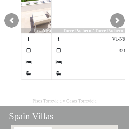
Previous
Next
Torre Pacheco / Torre Pacheco
V1-N9689
2
321
m
3
3
Pisos Torrevieja y Casas Torrevieja
Spain Villas