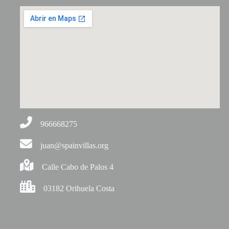
966668275
juan@spainvillas.org
Calle Cabo de Palos 4
03182 Orihuela Costa