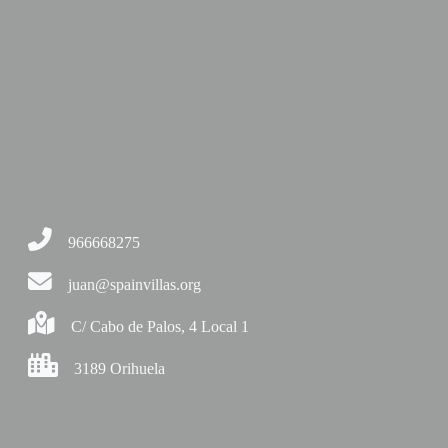
966668275
juan@spainvillas.org
C/ Cabo de Palos, 4 Local 1
3189 Orihuela