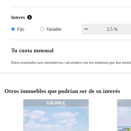
Interés
Fijo
Variable
Tu cuota mensual
Estos resultados son orientativos, calculados con los números que has intro
Otros inmuebles que podrían ser de su interés
V1-N5904
V1-N5904
V1-N
V1-N
565.000 €
565.000 €