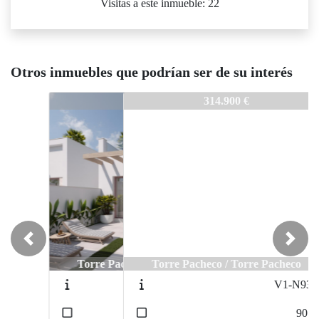
Visitas a este inmueble: 22
Otros inmuebles que podrían ser de su interés
V1-N9722
314.900 €
Previous
Next
Torre Pacheco / Torre Pacheco
V1-N9394
2
90
m