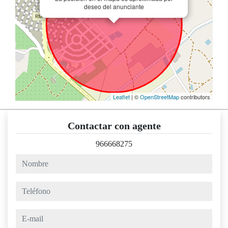
deseo del anunciante
Leaflet
| ©
OpenStreetMap
contributors
Contactar con agente
966668275
nombre
teléfono
e-mail