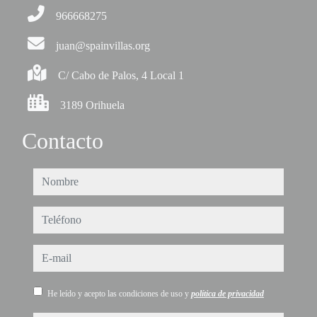
966668275
juan@spainvillas.org
C/ Cabo de Palos, 4 Local 1
3189 Orihuela
Contacto
nombre
teléfono
e-mail
He leído y acepto las condiciones de uso y
política de privacidad