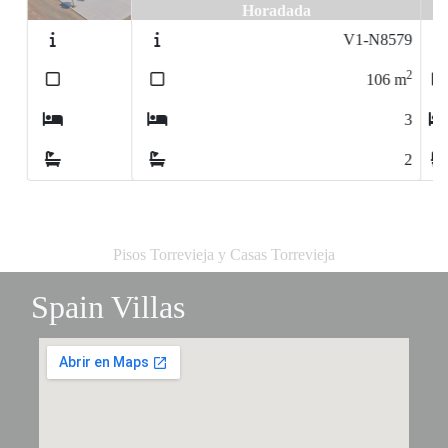
Horadada
V1-N8579
2
106
m
3
2
Pisos Torrevieja y Casas Torrevieja
Spain Villas