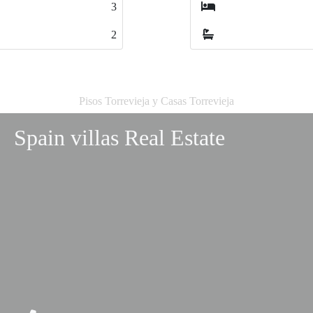
3
3
2
2
Pisos Torrevieja y Casas Torrevieja
Spain villas Real Estate