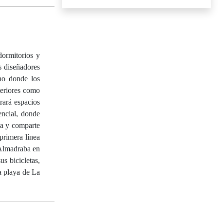
rmitorios y
s diseñadores
no donde los
teriores como
rará espacios
encial, donde
na y comparte
primera línea
 Almadraba en
s bicicletas,
a playa de La