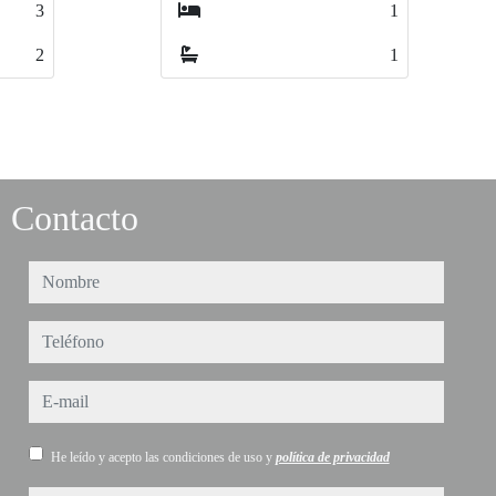
1
1
2
2
1
1
2
2
Contacto
nombre
teléfono
e-mail
He leído y acepto las condiciones de uso y
política de privacidad