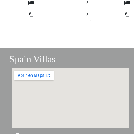
3
3
2
2
Spain Villas