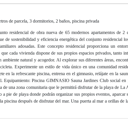
tros de parcela, 3 dormitorios, 2 baños, piscina privada
dencial de obra nueva de 65 modernos apartamentos de 2 do
 de sostenibilidad y eficiencia energética del conjunto residencial lo
miliares adosadas. Este concepto residencial proporciona un entor
s que cada vivienda dispone de sus propios espacios privados, tanto in
un ambiente natural y acogedor. Al explorar sus diferentes áreas, encont
bicicleta. Experimente un estilo de vida único en una comunidad resid
e en la refrescante piscina, entrena en el gimnasio, relájate en la sau
ial. Equipamiento: Piscina GIMNASIO Sauna Jardines Club social en 
ta de una zona comunitaria que le permitirá disfrutar de la playa de La
o a pie de playa donde podrán organizar sus propios eventos, aparcar su
a piscina después de disfrutar del mar. Una puerta al mar a orillas de l