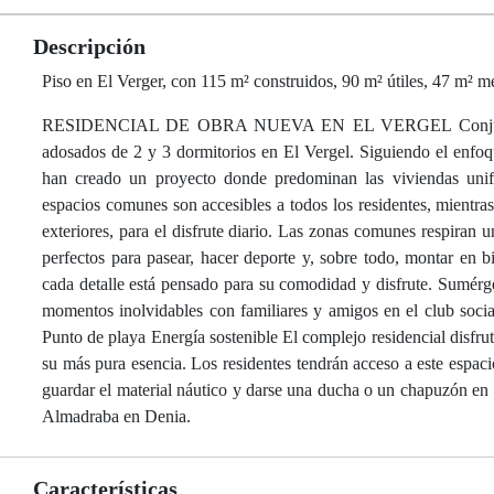
Descripción
Piso en El Verger, con 115 m² construidos, 90 m² útiles, 47 m² me
RESIDENCIAL DE OBRA NUEVA EN EL VERGEL Conjunto resi
adosados de 2 y 3 dormitorios en El Vergel. Siguiendo el enfoque
han creado un proyecto donde predominan las viviendas unifa
espacios comunes son accesibles a todos los residentes, mientra
exteriores, para el disfrute diario. Las zonas comunes respiran 
perfectos para pasear, hacer deporte y, sobre todo, montar en 
cada detalle está pensado para su comodidad y disfrute. Sumérget
momentos inolvidables con familiares y amigos en el club soc
Punto de playa Energía sostenible El complejo residencial disfru
su más pura esencia. Los residentes tendrán acceso a este espaci
guardar el material náutico y darse una ducha o un chapuzón en l
Almadraba en Denia.
Características