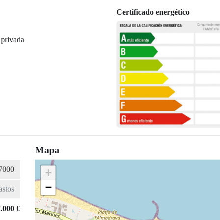
Certificado energético
 privada
Mapa
+
−
.000 €