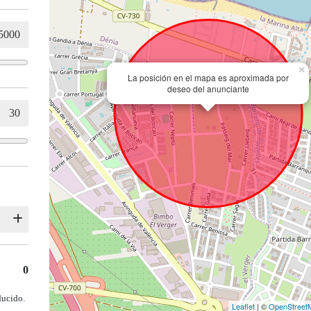
×
La posición en el mapa es aproximada por
deseo del anunciante
0
ducido.
Leaflet
| ©
OpenStreet