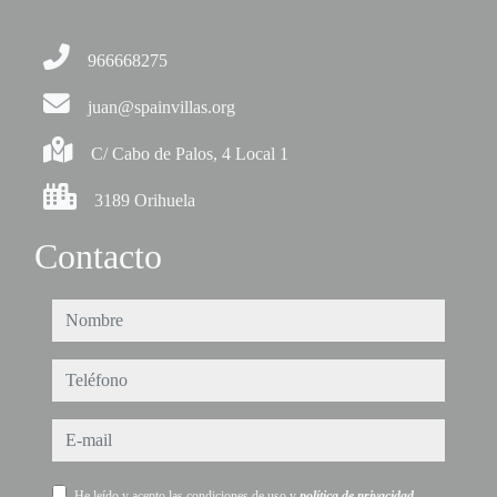
966668275
juan@spainvillas.org
C/ Cabo de Palos, 4 Local 1
3189 Orihuela
Contacto
nombre
teléfono
e-mail
He leído y acepto las condiciones de uso y
política de privacidad