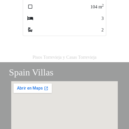
2
2
104
m
106
m
3
3
2
2
Pisos Torrevieja y Casas Torrevieja
Spain Villas