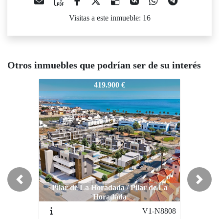
Visitas a este inmueble: 16
Otros inmuebles que podrían ser de su interés
V1-N9064
V1-N9064
V1-N90
419.900 €
455.000 €
Previous
Next
Pilar de La Horadada / Pilar de La
Pilar de La Horadada / Pilar de La
Pilar 
Horadada
Horadada
V1-N8808
V1-N8579