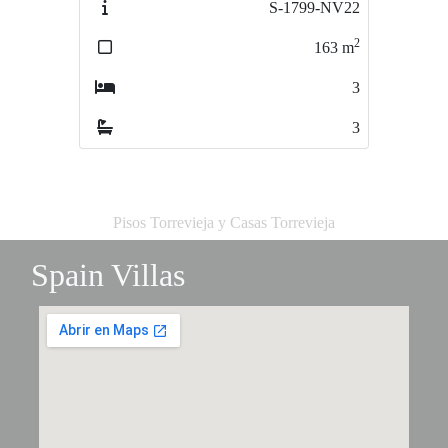
S-1799-NV22
S4738-SVHI88
2
2
163
m
158
m
3
4
3
3
Pisos Torrevieja y Casas Torrevieja
Spain Villas