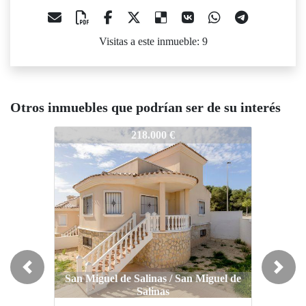
Visitas a este inmueble: 9
Otros inmuebles que podrían ser de su interés
1-N8748
V1-N8748
V1-N874
218.000 €
225.000 €
Previous
Next
San Miguel de Salinas / San Miguel de
San Miguel de Salinas / San Miguel de
San Migu
Salinas
Salinas