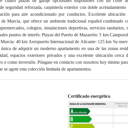
ece cuatro plazas de garaje opcionales disponibles con un coste ad
de seguridad reforzada, carpintería exterior con doble acristalamiento t
alación para aire acondicionado por conductos. Excelente ubicació
n de Murcia, que ofrece un ambiente tradicional español combinado c
upermercados, colegios, instalaciones deportivas, servicios sanitarios, 
ncipales puntos de interés: Playas del Puerto de Mazarrón: 5 km Camposo
Murcia: 40 km Aeropuerto Internacional de Alicante: 125 km Su nuev
 única de adquirir un moderno apartamento en una de las zonas resi
ad, espacios exteriores privados y una excelente ubicación cerca d
iones o como inversión. Póngase en contacto con nosotros hoy mismo par
 se agote esta colección limitada de apartamentos.
Certificado energético