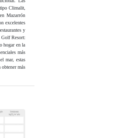
icional. Las
ipo Climalit,
n en Mazarrón
on excelentes
restaurantes y
l Golf Resort:
o hogar en la
denciales más
el mar, estas
a obtener más