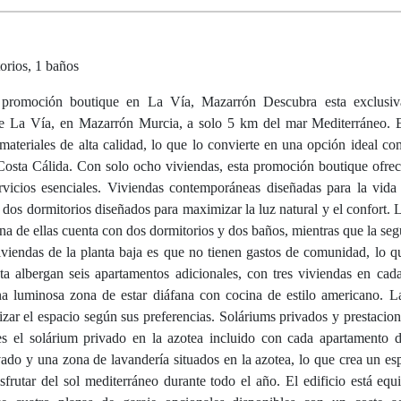
orios, 1 baños
promoción boutique en La Vía, Mazarrón Descubra esta exclusi
 de La Vía, en Mazarrón Murcia, a solo 5 km del mar Mediterráneo. 
teriales de alta calidad, lo que lo convierte en una opción ideal co
 Costa Cálida. Con solo ocho viviendas, esta promoción boutique ofrec
vicios esenciales. Viviendas contemporáneas diseñadas para la vida
os dormitorios diseñados para maximizar la luz natural y el confort. L
na de ellas cuenta con dos dormitorios y dos baños, mientras que la se
iviendas de la planta baja es que no tienen gastos de comunidad, lo 
ta albergan seis apartamentos adicionales, con tres viviendas en cad
a luminosa zona de estar diáfana con cocina de estilo americano. L
lizar el espacio según sus preferencias. Soláriums privados y prestacion
s el solárium privado en la azotea incluido con cada apartamento d
ivado y una zona de lavandería situados en la azotea, lo que crea un esp
 disfrutar del sol mediterráneo durante todo el año. El edificio está e