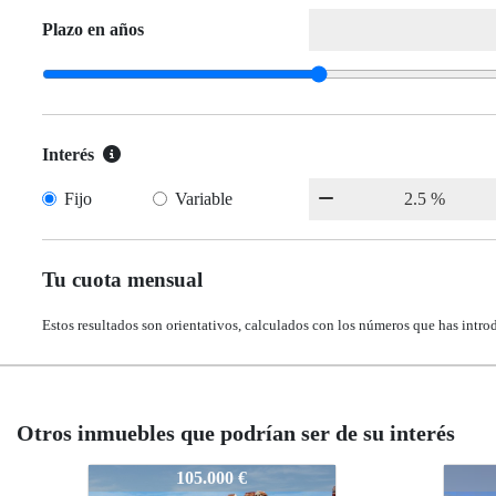
Plazo en años
Interés
Fijo
Variable
Tu cuota mensual
Estos resultados son orientativos, calculados con los números que has intro
Otros inmuebles que podrían ser de su interés
V1-N9828
V1-N9828
169.000 €
169.000 €