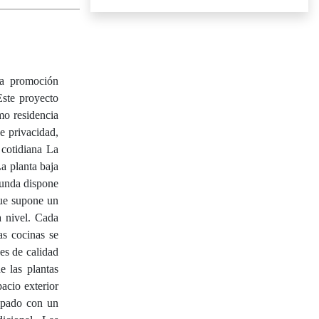
va promoción
Este proyecto
mo residencia
e privacidad,
 cotidiana La
a planta baja
gunda dispone
que supone un
a nivel. Cada
as cocinas se
es de calidad
e las plantas
acio exterior
quipado con un