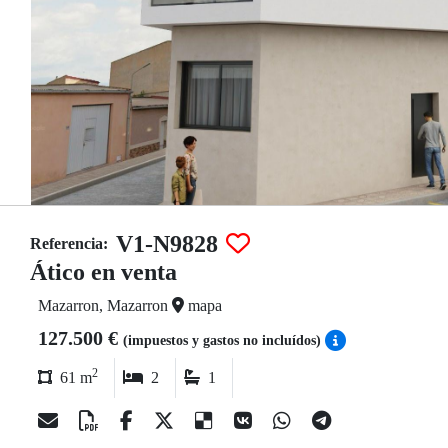
V1-N9828
Referencia:
Ático en venta
Mazarron, Mazarron
mapa
127.500 €
(impuestos y gastos no incluídos)
2
61 m
2
1