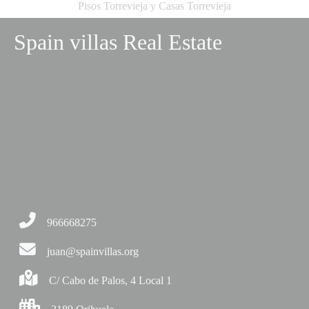
Pisos Torrevieja y Casas Torrevieja
Spain villas Real Estate
966668275
juan@spainvillas.org
C/ Cabo de Palos, 4 Local 1