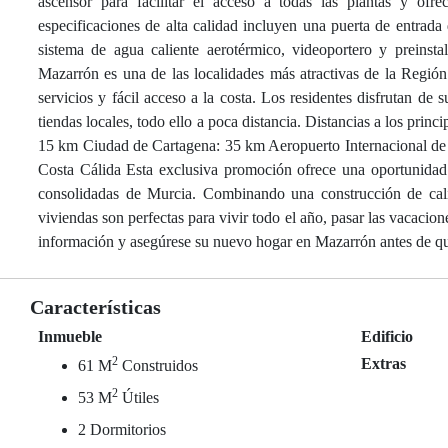
ascensor para facilitar el acceso a todas las plantas y ofr
especificaciones de alta calidad incluyen una puerta de entrada 
sistema de agua caliente aerotérmico, videoportero y preinst
Mazarrón es una de las localidades más atractivas de la Regió
servicios y fácil acceso a la costa. Los residentes disfrutan de s
tiendas locales, todo ello a poca distancia. Distancias a los pri
15 km Ciudad de Cartagena: 35 km Aeropuerto Internacional de 
Costa Cálida Esta exclusiva promoción ofrece una oportunidad
consolidadas de Murcia. Combinando una construcción de calid
viviendas son perfectas para vivir todo el año, pasar las vacac
información y asegúrese su nuevo hogar en Mazarrón antes de que
Características
Inmueble
Edificio
2
Extras
61 M
Construidos
2
53 M
Útiles
2 Dormitorios