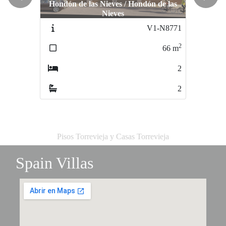
Previous
Next
Hondón de las Nieves / Hondón de las
Nieves
V1-N8771
2
66
m
2
2
Pisos Torrevieja y Casas Torrevieja
Spain Villas