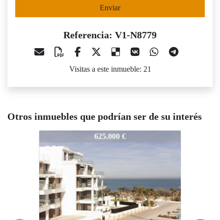
Enviar
Referencia: V1-N8779
Visitas a este inmueble: 21
Otros inmuebles que podrían ser de su interés
V1-N8779
V1-N8779
V1-N8
625.000 €
379.000 €