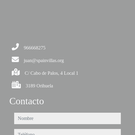
966668275
juan@spainvillas.org
C/ Cabo de Palos, 4 Local 1
3189 Orihuela
Contacto
nombre
teléfono