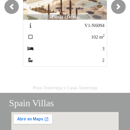
Previous
Next
Dénia / Dénia
Dénia / Dénia
V1-N6094
V1-N6092
2
2
102
m
84
m
3
2
2
2
Pisos Torrevieja y Casas Torrevieja
Spain Villas