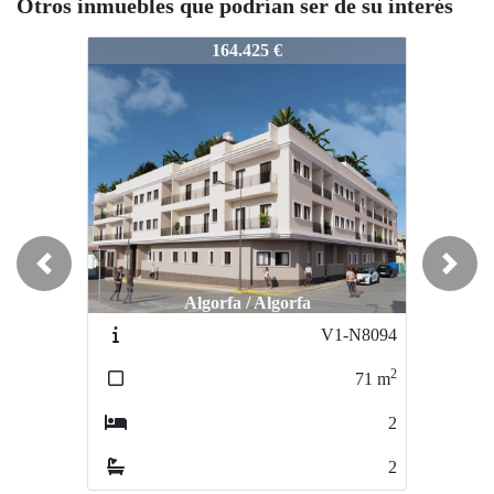
Otros inmuebles que podrían ser de su interés
V1-N8099
V1-N8099
V1-N80
164.425 €
169.229 €
Previous
Next
Algorfa / Algorfa
Algorfa / Algorfa
V1-N8094
V1-N8097
2
2
71
m
64
m
2
2
2
2