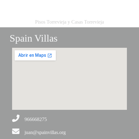
Pisos Torrevieja y Casas Torrevieja
Spain Villas
966668275
juan@spainvillas.org