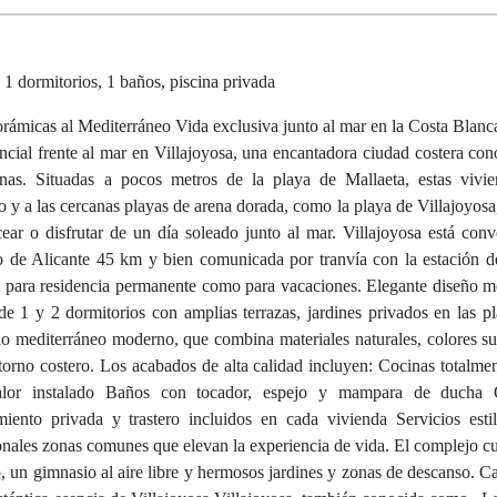
 1 dormitorios, 1 baños, piscina privada
orámicas al Mediterráneo Vida exclusiva junto al mar en la Costa Blanca
ncial frente al mar en Villajoyosa, una encantadora ciudad costera con
linas. Situadas a pocos metros de la playa de Mallaeta, estas vivi
o y a las cercanas playas de arena dorada, como la playa de Villajoyosa
cear o disfrutar de un día soleado junto al mar. Villajoyosa está con
 de Alicante 45 km y bien comunicada por tranvía con la estación de
nto para residencia permanente como para vacaciones. Elegante diseño m
e 1 y 2 dormitorios con amplias terrazas, jardines privados en las pl
ilo mediterráneo moderno, que combina materiales naturales, colores su
ntorno costero. Los acabados de alta calidad incluyen: Cocinas totalme
_calor instalado Baños con tocador, espejo y mampara de ducha
iento privada y trastero incluidos en cada vivienda Servicios esti
ionales zonas comunes que elevan la experiencia de vida. El complejo c
do, un gimnasio al aire libre y hermosos jardines y zonas de descanso. C