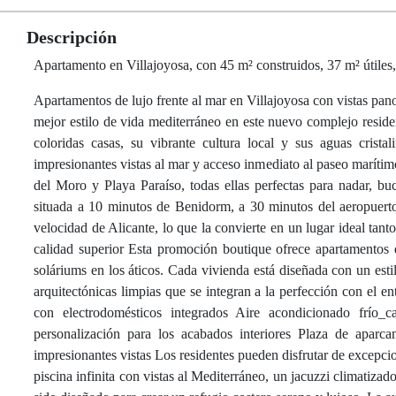
Descripción
Apartamento en Villajoyosa, con 45 m² construidos, 37 m² útiles,
Apartamentos de lujo frente al mar en Villajoyosa con vistas pan
mejor estilo de vida mediterráneo en este nuevo complejo reside
coloridas casas, su vibrante cultura local y sus aguas crista
impresionantes vistas al mar y acceso inmediato al paseo marítim
del Moro y Playa Paraíso, todas ellas perfectas para nadar, bu
situada a 10 minutos de Benidorm, a 30 minutos del aeropuerto
velocidad de Alicante, lo que la convierte en un lugar ideal ta
calidad superior Esta promoción boutique ofrece apartamentos d
soláriums en los áticos. Cada vivienda está diseñada con un est
arquitectónicas limpias que se integran a la perfección con el e
con electrodomésticos integrados Aire acondicionado frío
personalización para los acabados interiores Plaza de aparcam
impresionantes vistas Los residentes pueden disfrutar de excepc
piscina infinita con vistas al Mediterráneo, un jacuzzi climatiza