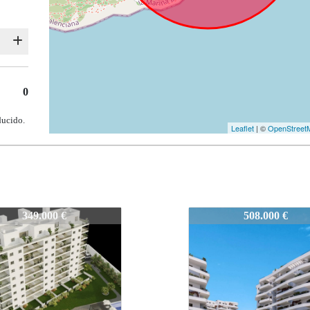
0
ducido.
Leaflet
| ©
OpenStreet
9291
V1-N9291
508.000 €
375.000 €