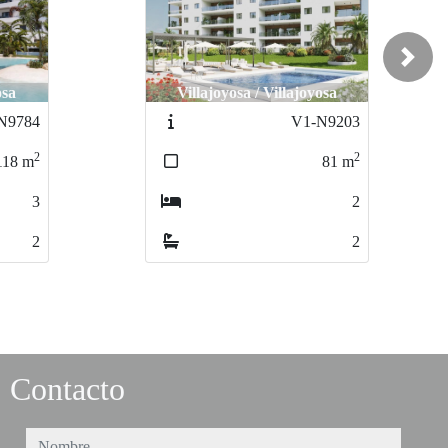
Next
osa
Villajoyosa / Villajoyosa
N9203
V1-N9205
2
2
81
m
85
m
2
2
2
2
Contacto
nombre