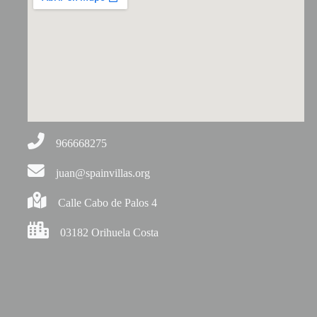
966668275
juan@spainvillas.org
Calle Cabo de Palos 4
03182 Orihuela Costa