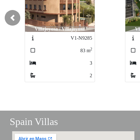
Previous
Villajoyosa / Villajoyosa
Vi
V1-N9204
2
81
m
2
2
Spain Villas