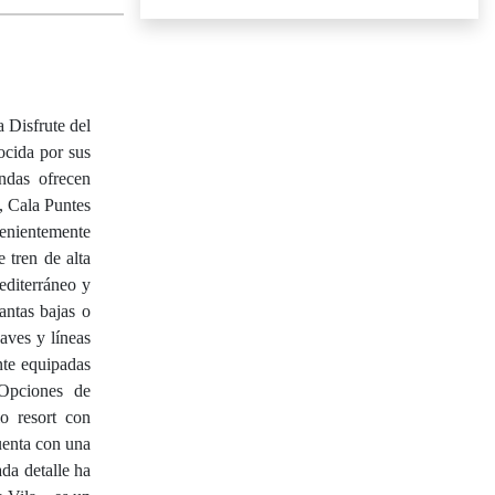
 Disfrute del
ocida por sus
endas ofrecen
, Cala Puntes
venientemente
 tren de alta
editerráneo y
antas bajas o
aves y líneas
nte equipadas
 Opciones de
lo resort con
uenta con una
ada detalle ha