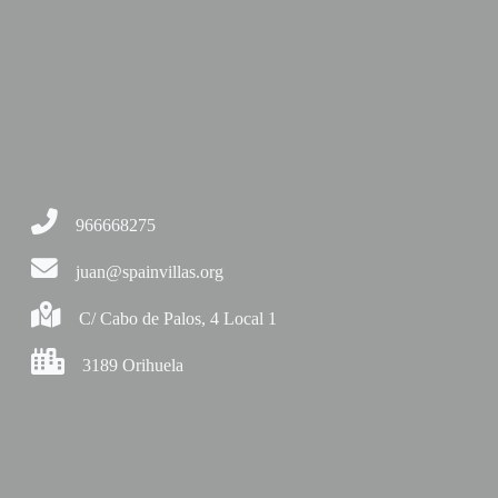
966668275
juan@spainvillas.org
C/ Cabo de Palos, 4 Local 1
3189 Orihuela