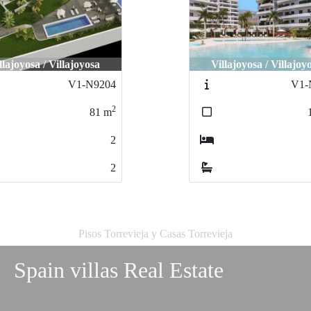
llajoyosa / Villajoyosa
Villajoyosa / Villajoy
V1-N9784
V1-
2
118
m
3
2
Pisos Torrevieja y Casas Torrevieja
Spain villas Real Estate