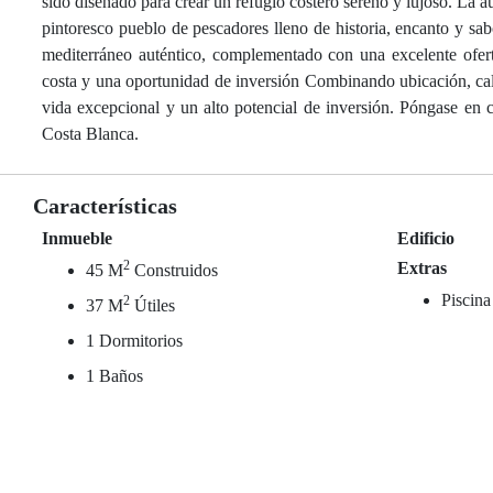
sido diseñado para crear un refugio costero sereno y lujoso. La 
pintoresco pueblo de pescadores lleno de historia, encanto y sa
mediterráneo auténtico, complementado con una excelente ofert
costa y una oportunidad de inversión Combinando ubicación, cali
vida excepcional y un alto potencial de inversión. Póngase en
Costa Blanca.
Características
Inmueble
Edificio
2
Extras
45 M
Construidos
Piscina
2
37 M
Útiles
1 Dormitorios
1 Baños