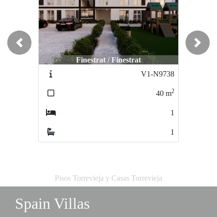
Previous
Next
Finestrat / Finestrat
V1-N9738
2
40
m
1
1
Pisos Torrevieja y Casas Torrevieja
Spain Villas