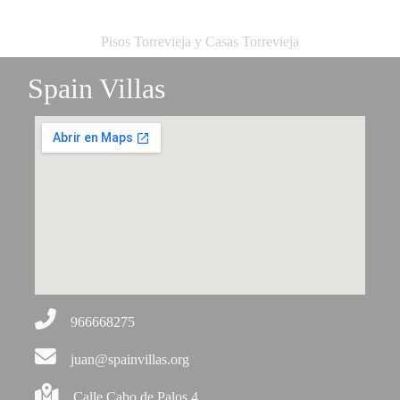
Pisos Torrevieja y Casas Torrevieja
Spain Villas
966668275
juan@spainvillas.org
Calle Cabo de Palos 4