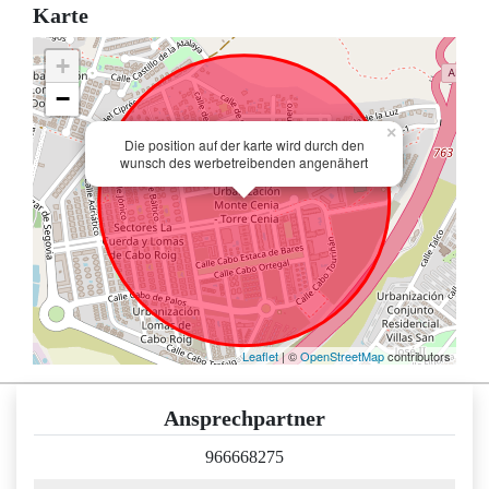
Karte
+
−
×
Die position auf der karte wird durch den
wunsch des werbetreibenden angenähert
Leaflet
| ©
OpenStreetMap
contributors
Ansprechpartner
966668275