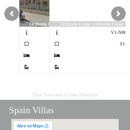
Previous
Next
Orihuela Costa / Orihuela Costa
V1-N8697
2
93
m
2
2
Pisos Torrevieja y Casas Torrevieja
Spain Villas