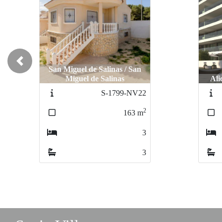
Previous
San Miguel de Salinas / San
Miguel de Salinas
Ali
S-1799-NV22
2
163
m
3
3