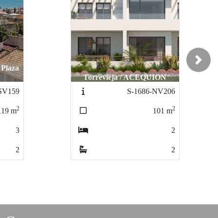
Next
 Plaza
Torrevieja / ACEQUION
SV159
S-1686-NV206
2
2
119
m
101
m
3
2
2
2