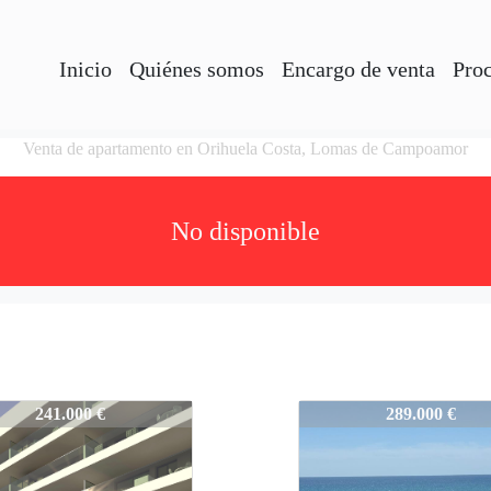
Inicio
Quiénes somos
Encargo de venta
Pro
Venta de apartamento en Orihuela Costa, Lomas de Campoamor
No disponible
2-SVS38
S4312-SVS38
241.000 €
289.000 €