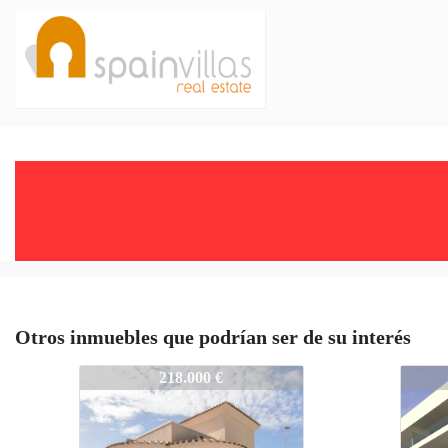
Otros inmuebles que podrían ser de su interés
S4312-SVS38
S431
218.000 €