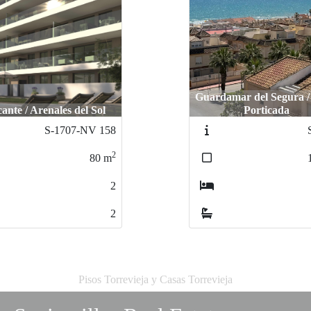
Guardamar del Segura /
cante / Arenales del Sol
Porticada
S-1707-NV 158
2
80
m
2
2
Pisos Torrevieja y Casas Torrevieja