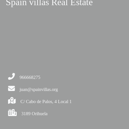
Spain villas Real Estate
966668275
juan@spainvillas.org
C/ Cabo de Palos, 4 Local 1
3189 Orihuela