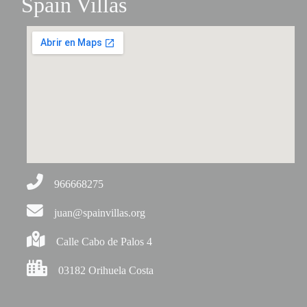
Spain Villas
966668275
juan@spainvillas.org
Calle Cabo de Palos 4
03182 Orihuela Costa